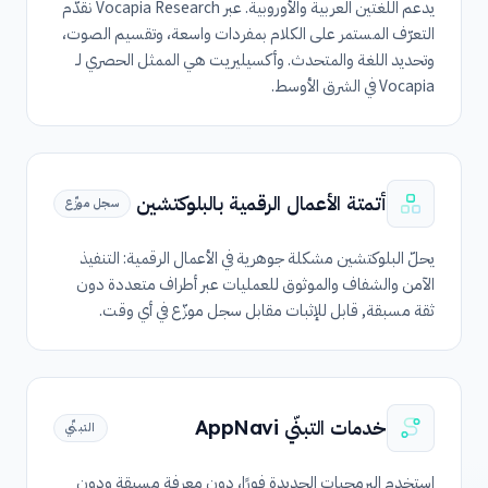
يدعم اللغتين العربية والأوروبية. عبر Vocapia Research نقدّم
التعرّف المستمر على الكلام بمفردات واسعة، وتقسيم الصوت،
وتحديد اللغة والمتحدث. وأكسيليريت هي الممثل الحصري لـ
Vocapia في الشرق الأوسط.
أتمتة الأعمال الرقمية بالبلوكتشين
سجل موزّع
يحلّ البلوكتشين مشكلة جوهرية في الأعمال الرقمية: التنفيذ
الآمن والشفاف والموثوق للعمليات عبر أطراف متعددة دون
ثقة مسبقة, قابل للإثبات مقابل سجل موزّع في أي وقت.
خدمات التبنّي AppNavi
التبنّي
استخدم البرمجيات الجديدة فورًا، دون معرفة مسبقة ودون